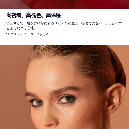
高密着、高発色、高保湿
*1
ひと塗りで、唇を鮮やかに彩るリッチな発色と、今までにない
うっとりす
るようなつけ心地。
*1 エスティ ローダーにおける