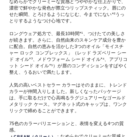
なめらかでクリーミーな質感とつややかな仕上がりで、
濃密で鮮やかな発色が際立つリップスティック。唇にの
せた瞬間、とろけるようになじむ、今までにない*²うっ
とりするようなつけ心地です。
ロングウェア処方で、最長10時間*¹、つけたての美しさ
が続きます。さらに、自然由来のスキンケア成分を豊か
に配合。自然の恵みを活かした3つのオイル「モイスチ
ャー ロック コンプレックス」（レッド ラズベリー シー
ド オイル*³、メドウフォーム シード オイル*⁴、アプリコ
ット シード オイル*⁵）が唇のコンディションをすばやく
整え、うるおいで満たします。
人気の高いベストセラー カラーはそのままに、トレンド
カラーが仲間入りしました。新しくなったパッケージ
は、手に取るだけで心高鳴るラグジュアリーなゴールド
メタリック ケース。マグネット式のキャップは、ワンク
リックで締めることができます。
75色のカラーバリエーションと、表情を変える4つの質
感。
・
：なめらかでクリーミーな質感と
CREAM（クリーム）