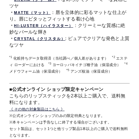
ツヤ
・
：唇を立体的に彩るマットな仕上が
MATTE（マット）
り。唇にピタッとフィットする着け心地
・
：クリーミーな質感に絶
HI-LUSTER（ハイラスター）
妙なパールな輝き
・
: ピュアでクリアな発色と上質
CRYSTAL（クリスタル）
なツヤ
*1
*2
化粧持ちデータ取得済（当社調べ／個人差があります）
エステ
*3
*4
ィ ローダーにおける
ヨーロッパキイチゴ種子油（保湿成分）
*5
メドウフォーム油（保湿成分）
アンズ核油（保湿成分）
■公式オンライン ショップ限定キャンペーン
こちらのリップスティックを2本以上ご購入で、送料無
料になります。
《
その他の対象製品はこちら
》
※公式オンライン ショップのみの限定特典となります。
※本キャンペーンは予告なしに終了する場合がございます。
セット製品は、セット1つと他リップ製品1本以上のご購入で送料無料
となります。