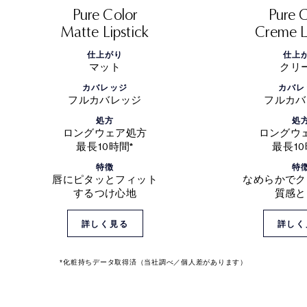
Pure Color
Pure 
Matte Lipstick
Creme L
仕上がり
仕上
マット
クリ
カバレッジ
カバレ
フルカバレッジ
フルカバ
処方
処
ロングウェア処方
ロングウ
最長10時間*
最長10
特徴
特
唇にピタッとフィット
なめらかでク
するつけ心地
質感と
詳しく見る
詳しく
*化粧持ちデータ取得済（当社調べ／個人差があります）