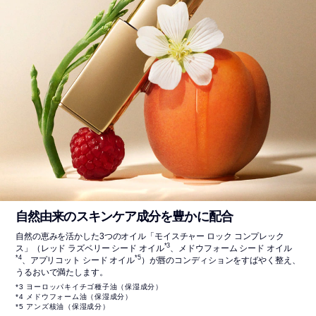
自然由来のスキンケア成分を豊かに配合
自然の恵みを活かした3つのオイル「モイスチャー ロック コンプレック
*3
ス」（レッド ラズベリー シード オイル
、メドウフォーム シード オイル
*4
*5
、アプリコット シード オイル
）が唇のコンディションをすばやく整え、
うるおいで満たします。
*3 ヨーロッパキイチゴ種子油（保湿成分）
*4 メドウフォーム油（保湿成分）
*5 アンズ核油（保湿成分）