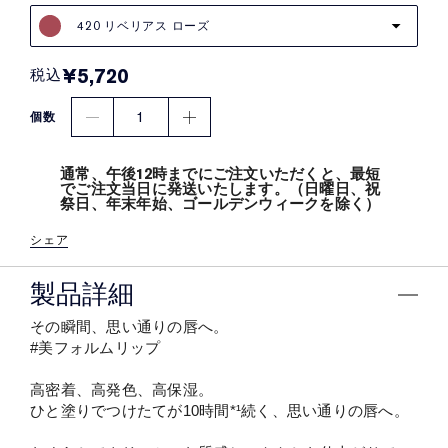
420 リベリアス ローズ
¥5,720
税込
1
個数
通常、午後12時までにご注文いただくと、最短
でご注文当日に発送いたします。（日曜日、祝
祭日、年末年始、ゴールデンウィークを除く）
シェア
製品詳細
その瞬間、思い通りの唇へ。
#美フォルムリップ
高密着、高発色、高保湿。
ひと塗りでつけたてが10時間*¹続く、思い通りの唇へ。