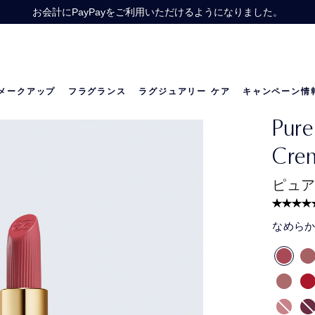
】スキンケア製品を22,000円（税込）以上ご購入で、人気スキンケアのトラベ
Offer】公式オンライン ショップで13,200円（税込）以上ご購入の方に、
お会計にPayPayをご利用いただけるようになりました。
価格改定のお知らせ
メークアップ
フラグランス
ラグジュアリー ケア
キャンペーン情
Pure
の世界
リニュートリィブ ダイヤモンド
ベストセラー
ベストセラー
リニュートリィブ UL
メラトニン研究
限定セット
Crem
ピュア
なめら