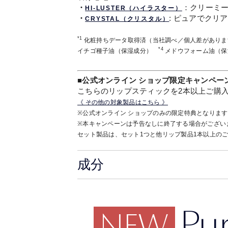
・
：クリーミ
HI-LUSTER（ハイラスター）
・
: ピュアでクリ
CRYSTAL（クリスタル）
*1
化粧持ちデータ取得済（当社調べ／個人差があり
*4
イチゴ種子油（保湿成分）
メドウフォーム油（
■公式オンライン ショップ限定キャンペー
こちらのリップスティックを2本以上ご購
《
その他の対象製品はこちら
》
※公式オンライン ショップのみの限定特典となります
※本キャンペーンは予告なしに終了する場合がござい
セット製品は、セット1つと他リップ製品1本以上の
成分
Pu
NEW