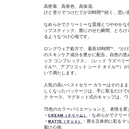
高密着、高発色、高保湿。
ひと塗りでつけたてが10時間*¹続く、思い
なめらかでクリーミーな質感とつややかな
ップスティック。唇にのせた瞬間、とろける
るようなつけ心地です。
ロングウェア処方で、最長10時間*¹、つ
のスキンケア成分を豊かに配合。自然の恵み
ック コンプレックス」（レッド ラズベリー 
イル*⁴、アプリコット シード オイル*⁵
いで満たします。
人気の高いベストセラー カラーはそのま
しくなったパッケージは、手に取るだけで
ク ケース。マグネット式のキャップは、
75色のカラーバリエーションと、表情を変
・
：なめらかでクリー
CREAM（クリーム）
・
：唇を立体的に彩るマ
MATTE（マット）
着け心地