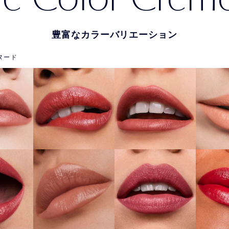
豊富なカラーバリエーション
ヌード
e You
131 Bois De
84
410 Dynamic
sh
Rose
St
詳しくはこちら
こちら
詳しくはこちら
詳し
ilty
866 Disguise
220 Powerful
ure
Uncon
詳しくはこちら
詳しくはこちら
詳し
こちら
826 Modern