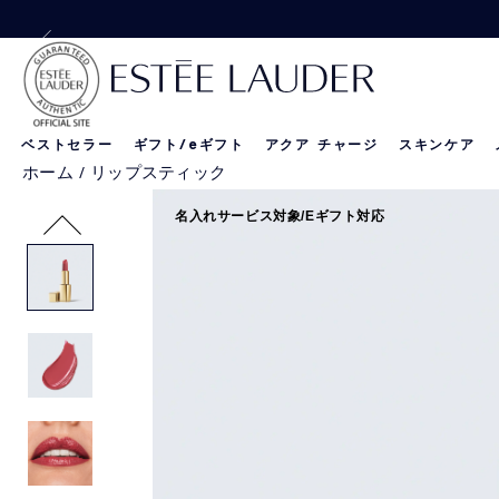
【Special Offer
【Special 
ベストセラー
ギフト/
e
ギフト
アクア チャージ
スキンケア
ホーム
/
リップスティック
リニュートリィブ
新製品
新製品
名入れサービス対象/Eギフト対応