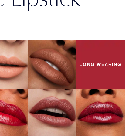
0 Show
818 Covetable
opper
詳しくはこちら
くはこちら
LONG-WEARING
608
441 Rose Tea
541 LA Noir
trollable
詳しくはこちら
詳しくはこちら
くはこちら
862
428