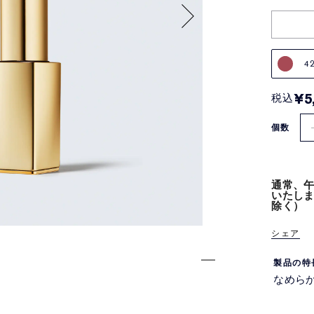
4
¥5
税込
個数
通常、午
いたし
除く）
シェア
製品の特
なめら