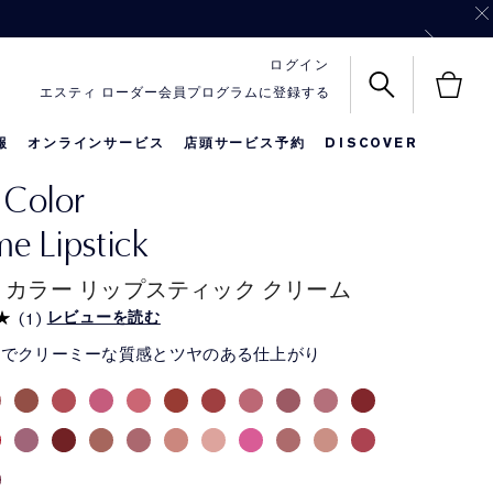
ル サイズ3点を一緒にお届け！
バッグをプレゼント！
ログイン
エスティ ローダー会員プログラムに登録する
報
オンラインサービス
店頭サービス予約
DISCOVER
 Color
名前入りリップ
メークアップ
限定セット
e Lipstick
 カラー リップスティック クリーム
レビューを読む
(
1
)
かでクリーミーな質感とツヤのある仕上がり