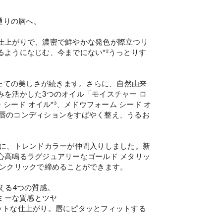
通りの唇へ。
仕上がりで、濃密で鮮やかな発色が際立つリ
ようになじむ、今までにない*²うっとりす
けたての美しさが続きます。さらに、自然由来
を活かした3つのオイル「モイスチャー ロ
シード オイル*³、メドウフォーム シード オ
）が唇のコンディションをすばやく整え、うるお
まに、トレンドカラーが仲間入りしました。新
心高鳴るラグジュアリーなゴールド メタリッ
ワンクリックで締めることができます。
える4つの質感。
ミーな質感とツヤ
ットな仕上がり。唇にピタッとフィットする