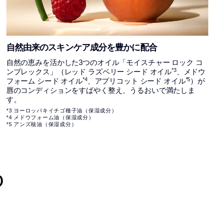
自然由来のスキンケア成分を豊かに配合
自然の恵みを活かした3つのオイル「モイスチャー ロック コ
*3
ンプレックス」（レッド ラズベリー シード オイル
、メドウ
*4
*5
フォーム シード オイル
、アプリコット シード オイル
）が
唇のコンディションをすばやく整え、うるおいで満たしま
す。
*3 ヨーロッパキイチゴ種子油（保湿成分）
*4 メドウフォーム油（保湿成分）
*5 アンズ核油（保湿成分）
p