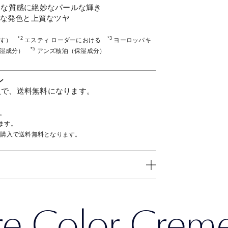
ーな質感に絶妙なパールな輝き
アな発色と上質なツヤ
*2
*3
ます）
エスティ ローダーにおける
ヨーロッパキ
*5
保湿成分）
アンズ核油（保湿成分）
ン
入で、送料無料になります。
。
ます。
ご購入で送料無料となります。
re Color Creme