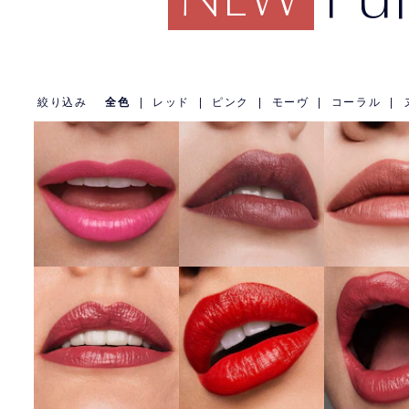
絞り込み
全色
|
レッド
|
ピンク
|
モーヴ
|
コーラル
|
822 Mak
857 Unleashed
440 Irresistible
Blu
詳しくはこちら
詳しくはこちら
詳しくは
420 Rebellious
882 Gu
520 Carnal
Rose
Pleas
詳しくはこちら
詳しくはこちら
詳しくは
685 Midnight
561 Intense