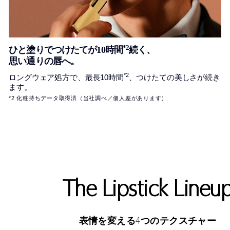
*2
ひと塗りでつけたてが
10
時間
続く、
思い通りの唇へ。
*2
ロングウェア処方で、最長10時間
、つけたての美しさが続き
ます。
*2 化粧持ちデータ取得済（当社調べ／個人差があります）
The Lipstick Lineu
4
表情を変える
つのテクスチャー