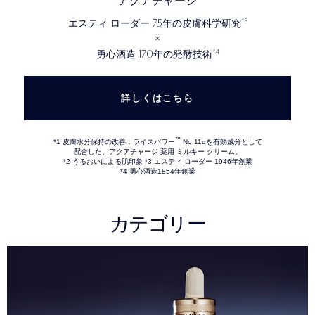
アクアチャージ
75
*3
エスティ ローダー
年の皮膚科学研究
×
170
*4
勇心酒造
年の発酵技術
詳しくはこちら
™
*1 皮膚水分保持の改善：ライスパワー
No.11αを有効成分として
配合した、アクアチャージ 薬用 ミルキー クリーム。
*2 うるおいによる肌印象 *3 エスティ ローダー 1946年創業
*4 勇心酒造1854年創業
カテゴリー