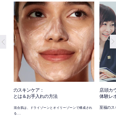
混合肌のスキンケア：
店頭カ
混合肌とは＆お手入れの方法
体験レ
至福のス
混合肌は、ドライゾーンとオイリーゾーンで構成され
る