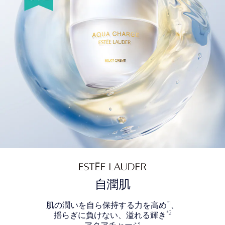
自潤肌
*1
肌の潤いを自ら保持する力を高め
、
*2
揺らぎに負けない、溢れる輝き