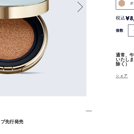
ポ
¥8
税込
個数
通常、午
いたし
除く）
シェア
ップ先行発売