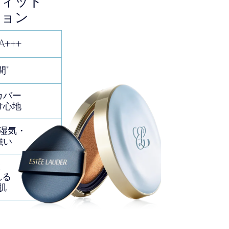
フィット
ション
PA+++
*
間
カバー
け心地
湿気・
強い
と
れる
肌