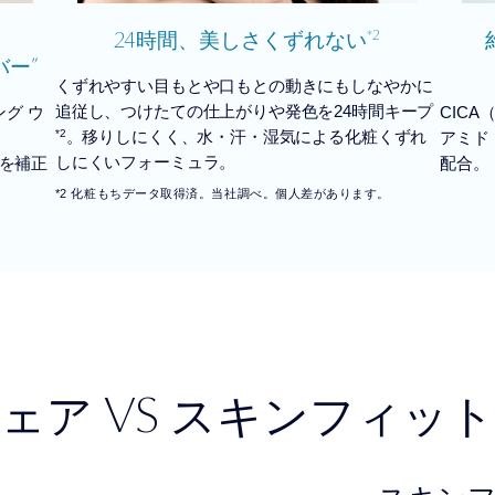
24
*2
時間、美しさくずれない
”
バー
くずれやすい目もとや口もとの動きにもしなやかに
追従し、つけたての仕上がりや発色を24時間キープ
グ ウ
CIC
*2
。移りしにくく、水・汗・湿気による化粧くずれ
アミド
しにくいフォーミュラ。
を補正
配合。
*2 化粧もちデータ取得済。当社調べ。個人差があります。
VS
ウェア
スキンフィット