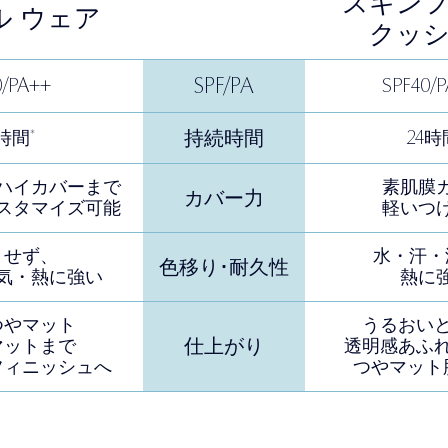
スキン
ル ウェア
クッ
SPF/PA
0/PA++
SPF40/
*
24
持続時間
時間
時
ハイカバーまで
素肌膜
カバー力
スタマイズ可能
軽いつ
りせず、
水・汗・
色移り･
耐久性
気
・熱に強い
熱に
つやマット
うるおい
仕上がり
マットまで
透明感あふ
フィニッシュへ
つやマット