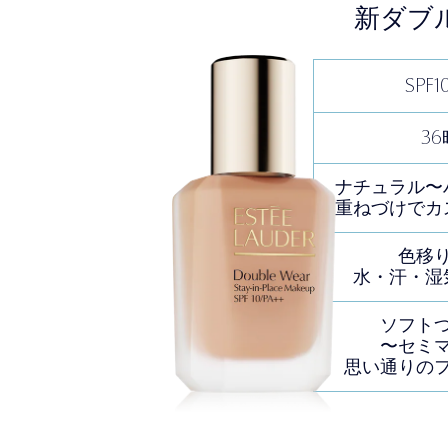
新ダブ
SPF1
36
ナチュラル〜
重ねづけで
カ
色移
水・汗・湿
ソフト
〜セミ
思い通りの