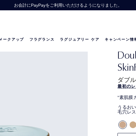
税込12,100円以上ご購入で人気美容液のギフト サイズ・オリジナル
r】スキンケア製品を税込22,000円以上ご購入で、人気スキンケアのトラベル
お会計にPayPayをご利用いただけるようになりました。
価格改定のお知らせ
メークアップ
フラグランス
ラグジュアリー ケア
キャンペーン情
Dou
の世界
リニュートリィブ ダイヤモンド
ベストセラー
ベストセラー
リニュートリィブ UL
メラトニン研究
限定セット
Skin
ダブル
最初のレ
"素肌膜
うるお
毛穴レス