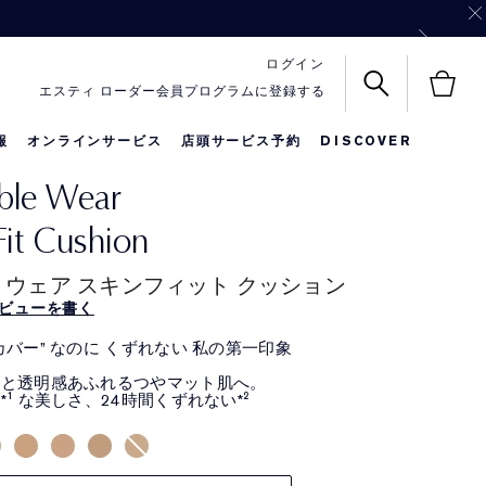
 ブラシ・オリジナル ヘアクリップ&チャームをプレゼント！
 サイズ3点を一緒にお届け！
ログイン
エスティ ローダー会員プログラムに登録する
報
オンラインサービス
店頭サービス予約
DISCOVER
ble Wear
名前入りリップ
メークアップ
限定セット
Fit Cushion
 ウェア スキンフィット クッション
ビューを書く
カバー” なのに くずれない 私の第一印象
いと透明感あふれるつやマット肌へ。
*¹ な美しさ、24時間くずれない*²