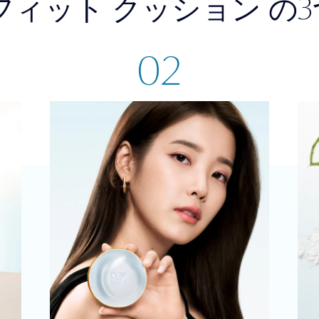
3
フィット クッション
の
02