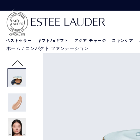
【ダブル ウェアご購入特典】DWファンデーションを含む、
【Special Offe
ベストセラー
ギフト/
e
ギフト
アクア チャージ
スキンケア
ホーム
/
コンパクト ファンデーション
リニュートリィブ
新製品
新製品