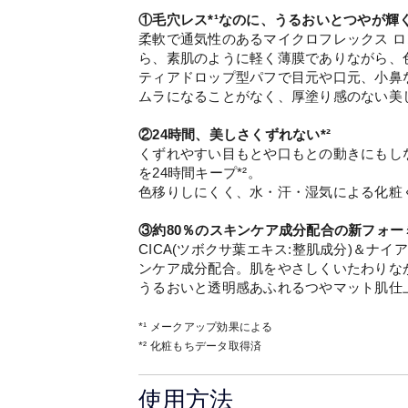
①毛穴レス*¹なのに、うるおいとつやが輝
柔軟で通気性のあるマイクロフレックス ロ
ら、素肌のように軽く薄膜でありながら、
ティアドロップ型パフで目元や口元、小鼻
ムラになることがなく、厚塗り感のない美
②24時間、美しさくずれない*²
くずれやすい目もとや口もとの動きにもし
を24時間キープ*²。
色移りしにくく、水・汗・湿気による化粧
③約80％のスキンケア成分配合の新フォー
CICA(ツボクサ葉エキス:整肌成分)＆ナ
ンケア成分配合。肌をやさしくいたわりな
うるおいと透明感あふれるつやマット肌仕
*¹ メークアップ効果による
*² 化粧もちデータ取得済
使用方法