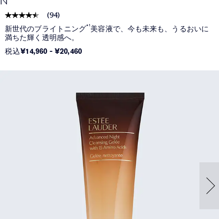
N
(
94
)
*¹
新世代のブライトニング
美容液で、今も未来も、うるおいに
満ちた輝く透明感へ。
税込
¥14,960
-
¥20,460