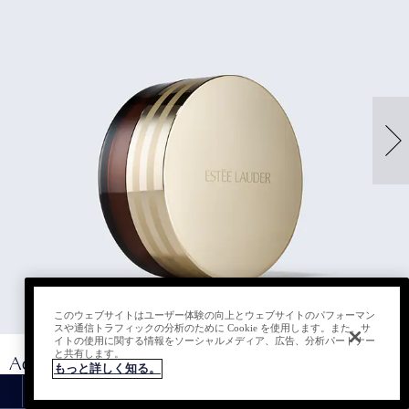
このウェブサイトはユーザー体験の向上とウェブサイトのパフォーマン
スや通信トラフィックの分析のために Cookie を使用します。また、サ
イトの使用に関する情報をソーシャルメディア、広告、分析パートナー
と共有します。
Advanced Night
もっと詳しく知る。
Cleansing Balm with Lipid-Rich Oil Infusion
最新情報
会員プログラム