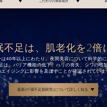
報
こだわりの
美容成分
2
眠不足は、肌老化を
倍
ーは40年以上にわたり、
夜間美容について科学的
足は、バリア機能の低下、ハリの喪失、
シワの増
のエイジングに影響を
及ぼすことが確認されていま
最新の｢寝不足肌研究｣について詳しく知る