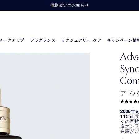
】スキンケア製品を22,000円（税込）以上ご購入で、人気スキンケアのトラベ
Offer】公式オンライン ショップで13,200円（税込）以上ご購入の方に、
お会計にPayPayをご利用いただけるようになりました。
価格改定のお知らせ
メークアップ
フラグランス
ラグジュアリー ケア
キャンペーン情
Adva
の世界
リニュートリィブ ダイヤモンド
ベストセラー
ベストセラー
リニュートリィブ UL
メラトニン研究
限定セット
Sync
Com
アドバ
2026
115m
くの百
※オン
在庫が