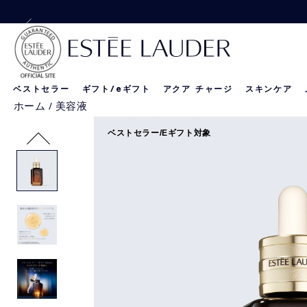
【Special Offer
【Special 
ベストセラー
ギフト/
e
ギフト
アクア チャージ
スキンケア
ホーム
/
美容液
リニュートリィブ
新製品
新製品
ベストセラー/Eギフト対象