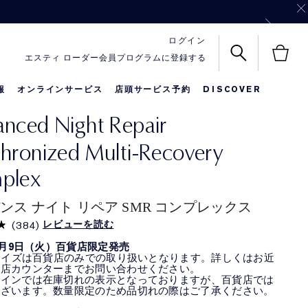
ル サイズ3点を一緒にお届け！
バッグをプレゼント！
ログイン
エスティ ローダー会員プログラムに登録する
報
オンラインサービス
店頭サービス予約
DISCOVER
nced Night Repair
名前入りリップ
メークアップ
限定セット
hronized Multi-Recovery
plex
ンス ナイト リペア SMR コンプレックス
レビューを読む
(
384
)
年6月9日（火）百貨店限定発売
Lサイズは百貨店のみでの取り扱いとなります。詳しくはお近
貨店カウンターまでお問い合わせください。
ラインでは在庫切れの表示となっておりますが、百貨店では
ございます。数量限定のため品切れの際はご了承ください。