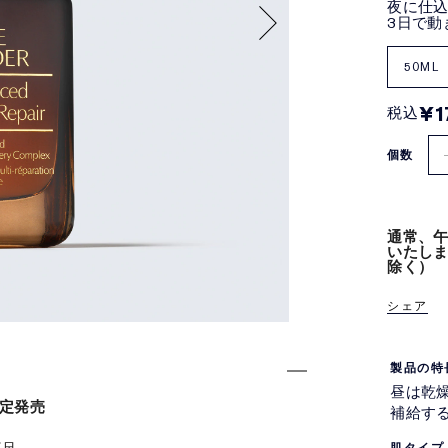
夜に仕
3日で動
50ML
¥1
税込
個数
通常、午
いたし
除く）
シェア
製品の特
昼は乾
限定発売
補給す