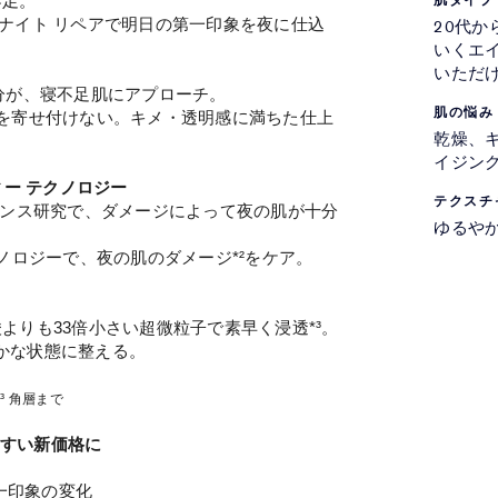
不足。
肌タイプ
ナイト リペアで明日の第一印象を夜に仕込
20代
いくエ
いただ
分が、寝不足肌にアプローチ。
肌の悩み
足を寄せ付けない。キメ・透明感に満ちた仕上
乾燥、
イジング
ィー テクノロジー
テクスチ
エンス研究で、ダメージによって夜の肌が十分
ゆるや
ノロジーで、夜の肌のダメージ*²をケア。
よりも33倍小さい超微粒子で素早く浸透*³。
かな状態に整える。
*³ 角層まで
やすい新価格に
第一印象の変化