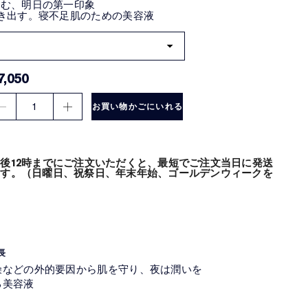
込む、明日の第一印象
き出す。寝不足肌のための美容液
7,050
1
お買い物かごにいれる
後12時までにご注文いただくと、最短でご注文当日に発送
ます。（日曜日、祝祭日、年末年始、ゴールデンウィークを
長
燥などの外的要因から肌を守り、夜は潤いを
る美容液