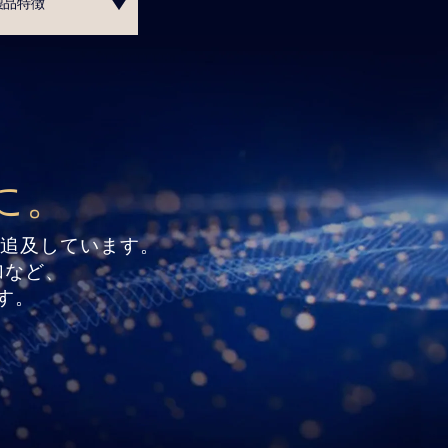
製品特徴
に。
に追及しています。
加など、
す。