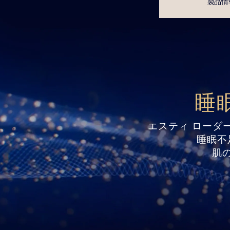
製品情
睡
エスティ ローダ
睡眠不
肌