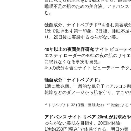
目に見える肌老化を2倍加速させる、睡眠
睡眠不足の肌のための美容液、アドバンス 
む。
独自成分、ナイトペプチド*¹を含む美容成
1晩で動き出す第一印象。3日後、睡眠不
り。20日後に実感するゆらがない美。
40年以上の夜間美容研究 ナイト ビューテ
エスティ ローダーの40年の夜の肌のサイ
に眠れなくなる事実を発見。
4つの成分を含むナイト ビューティー テク
独自成分「ナイトペプチド」
1滴に数兆個。一般的な低分子ヒアルロン酸
乾燥などのダメージから肌を守り、すこや
*¹ トリペプチド-32 (保湿・整肌成分） *² 乾燥による 
アドバンス ナイト リペア 20mLがお求め
ゆらがない美肌を目指す、20日間体験
1晩約350円(税込)で体感できる、明日の