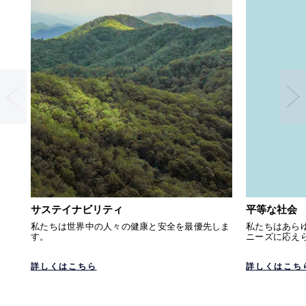
サステイナビリティ
平等な社会
私たちは世界中の人々の健康と安全を最優先しま
私たちはあら
す。
ニーズに応え
詳しくはこちら
詳しくはこち