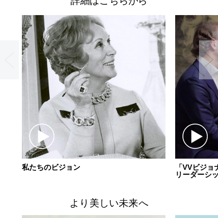
詳細はこちらから
ーシップに関する学びをより深めるための対面型プロ
グラム体験。
• また世界中の次世代のリーダーの声と物語を広め、彼
女たちが従来のリーダーシップの概念をどのように変
えていくか示す機会が与えられます。
このプログラムは、18歳以上で英語の堪能な女性であ
れば誰でも参加が可能です。 2022年に2期開催し、1期
あたり50人の女性が参加する予定です。
プログラム修了者は、184カ国で2万人を超えるチェン
ジメーカーが所属しているバイタル ボイスのコミュニ
ティに参加し、あらゆる人にとってより公平な世界を
築くために果敢に挑戦してもらいます。
私たちのビジョン
「VVビジョ
リーダーシ
より美しい未来へ