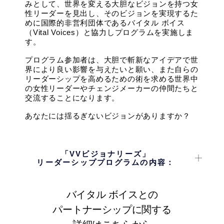
みとして、世界を変える大胆なビジョンを持つ女
性リーダーを見出し、そのビジョンを実現するた
めに国際的非営利団体であるバイタル ボイス
（Vital Voices）と協力しプログラムを実施しま
す。
プログラム参加者は、大胆で斬新なアイデアで世
界により良い影響を与えたいと願い、また自らの
リーダーシップを高めるための術を求める世界中
の女性リーダーやチェンジメーカーの仲間たちと
交流することになります。
あなたには揺るぎないビジョンがありますか？
「VVビジョナリーズ」
リーダーシッププログラムの内容：
•（7週間）バイタル ボイスの実績あるリーダーシップ
モデルをもとに、エスティローダーのエグゼクティブ
やリーダーからのリーダーシップのレッスンを取り入
バイタル ボイスとの
れた、実体験型バーチャルリーダーシップ体験。
パートナーシップに関する
•（年1回）選ばれた一部の参加者を対象としたリーダ