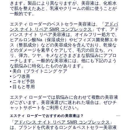
きます。製品により異なりますが、美容液は、化粧水
で肌を整えたあと、乳液やクリームの前に使うことが
一般的です。
エスティ ローダーのベストセラー美容液は、「
アドバ
ンス ナイト リペア SMR コンプレックス
」です。アド
バンス ナイト リペア美容液は、オイルフリー処方で、
ヒアルロン酸Na（保湿成分）やビフィズス菌発酵エキ
ス（整肌成分）などの美容成分を含んでおり、乾燥な
どのダメージを素早くケアして、毛穴の目立ち、ハ
リ、弾力、ツヤ、キメなどさまざまな肌悩みにアプロ
ーチします。一般的な美容液には、他にも下記のよう
な肌悩みに特化したものがあります。
• 美白（ブライトニング ケア
• シワ改善
• ニキビ予防
• 目もと専用
エスティ ローダーでは肌悩みに合わせて複数の美容液
がございます。美容液選びに迷われた場合は、ぜひチ
ャットサポートをご利用ください。
エスティ ローダーでおすすめの美容液は？
「
アドバンス ナイト リペア SMR コンプレックス
」
は、ブランドを代表するロング＆ベストセラー美容液