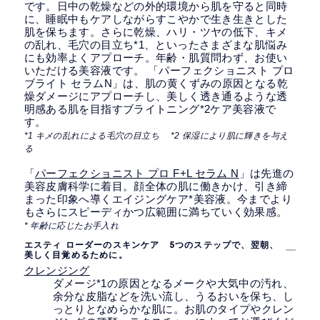
です。日中の乾燥などの外的環境から肌を守ると同時
に、睡眠中もケアしながらすこやかで生き生きとした
肌を保ちます。さらに乾燥、ハリ・ツヤの低下、キメ
の乱れ、毛穴の目立ち*1、といったさまざまな肌悩み
にも効率よくアプローチ。年齢・肌質問わず、お使い
いただける美容液です。 「パーフェクショニスト プロ
ブライト セラムN」は、肌の黄くずみの原因となる乾
燥ダメージにアプローチし、美しく透き通るような透
明感ある肌を目指すブライトニング*2ケア美容液で
す。
*1 キメの乱れによる毛穴の目立ち *2 保湿により肌に輝きを与え
る
「
パーフェクショニスト プロ F+L セラム N
」は先進の
美容皮膚科学に着目。顔全体の肌に働きかけ、引き締
まった印象へ導くエイジングケア*美容液。今までより
もさらにスピーディかつ広範囲に満ちていく効果感。
*
年齢に応じたお手入れ
エスティ ローダーのスキンケア 5つのステップで、翌朝、
美しく目覚めるために。
クレンジング
ダメージ*1の原因となるメークや大気中の汚れ、
余分な皮脂などを洗い流し、うるおいを保ち、し
っとりとなめらかな肌に。お肌のタイプやクレン