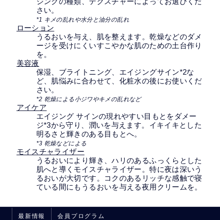
ジングの種類、テクスチャーによってお選びくだ
さい。
*1 キメの乱れや水分と油分の乱れ
ローション
うるおいを与え、肌を整えます。乾燥などのダメ
ージを受けにくいすこやかな肌のための土台作り
を。
美容液
保湿、ブライトニング、エイジングサイン*2な
ど、肌悩みに合わせて、化粧水の後にお使いくだ
さい。
*2 乾燥による小ジワやキメの乱れなど
アイケア
エイジング サインの現れやすい目もとをダメー
ジ*3から守り、潤いを与えます。イキイキとした
明るさと輝きのある目もとへ。
*3 乾燥などによる
モイスチャライザー
うるおいにより輝き、ハリのあるふっくらとした
肌へと導くモイスチャライザー。特に夜は深いう
るおいが大切です。コクのあるリッチな感触で寝
ている間にもうるおいを与える夜用クリームを。
最新情報
会員プログラム