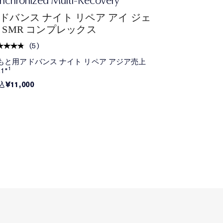
nchronized Multi-Recovery
Treatment Lot
ドバンス ナイト リペア アイ ジェ
マイクロ エッ
 SMR コンプレックス
(
8
)
(
5
)
2026年6月5日
もと用アドバンス ナイト リペア アジア売上
400mLサイズ
.1*¹
詳しくはお近くの
ください。
¥11,000
込
※オンラインでは
が、百貨店では在
切れの際はご了承
乾燥などのダメー
の化粧水
¥2,200
-
¥29
税込