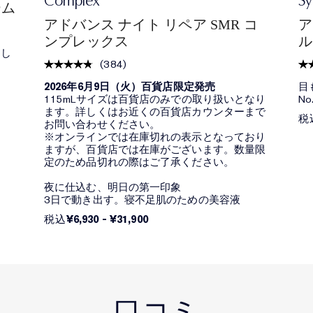
Complex
Sy
ーム
アドバンス ナイト リペア SMR コ
ア
ンプレックス
ル
とし
(
384
)
2026年6月9日（火）百貨店限定発売
目
115mLサイズは百貨店のみでの取り扱いとなり
No
ます。詳しくはお近くの百貨店カウンターまで
税
お問い合わせください。
※オンラインでは在庫切れの表示となっており
ますが、百貨店では在庫がございます。数量限
定のため品切れの際はご了承ください。
夜に仕込む、明日の第一印象
3日で動き出す。寝不足肌のための美容液
¥6,930
-
¥31,900
税込
口コミ