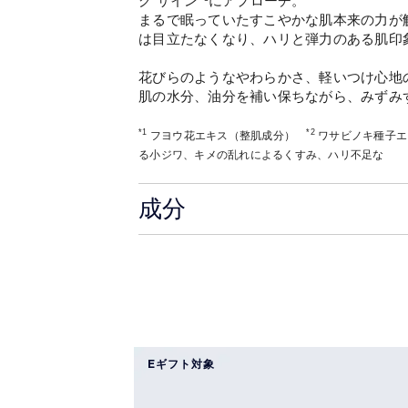
グ サイン*³にアプローチ。
まるで眠っていたすこやかな肌本来の力が
は目立たなくなり、ハリと弾力のある肌印
花びらのようなやわらかさ、軽いつけ心地
肌の水分、油分を補い保ちながら、みずみ
*1
*2
フヨウ花エキス（整肌成分）
ワサビノキ種子エ
る小ジワ、キメの乱れによるくすみ、ハリ不足な
成分
Eギフト対象