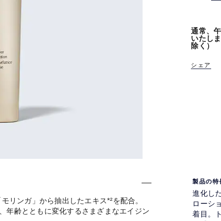
通常、午
いたし
除く）
シェア
製品の特
進化した
「モリンガ」から抽出したエキス*²を配合。
ローシ
し、年齢とともに変化するさまざまなエイジン
着目。