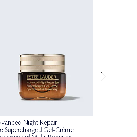
vanced Night Repair
e Supercharged Gel-Crème
Micro Essenc