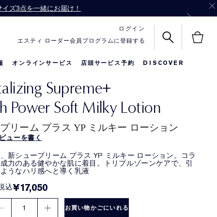
ル サイズ3点を一緒にお届け！
バッグをプレゼント！
ログイン
エスティ ローダー会員プログラムに登録する
報
オンラインサービス
店頭サービス予約
DISCOVER
talizing Supreme+
名前入りリップ
メークアップ
限定セット
h Power Soft Milky Lotion
プリーム プラス YP ミルキー ローション
ビューを書く
、新シュープリーム プラス YP ミルキー ローション。コラ
生成力のある健やかな肌に着目。トリプルゾーンケアで、引
るようなハリ感へと導く乳液
¥17,050
税込
1
お買い物かごにいれる