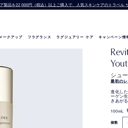
】スキンケア製品を22,000円（税込）以上ご購入で、人気スキンケアのトラベ
Offer】公式オンライン ショップで13,200円（税込）以上ご購入の方に、
お会計にPayPayをご利用いただけるようになりました。
価格改定のお知らせ
メークアップ
フラグランス
ラグジュアリー ケア
キャンペーン情
Revi
の世界
リニュートリィブ ダイヤモンド
ベストセラー
ベストセラー
リニュートリィブ UL
メラトニン研究
限定セット
Yout
シュー
最初のレ
進化した
ーゲン
きあが
100mL
個数