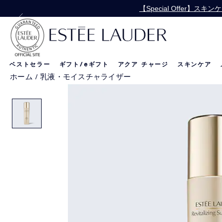
【Special Offer
【Special 
ベストセラー
ギフト/
e
ギフト
アクア チャージ
スキンケア
ホーム
/
乳液・モイスチャライザー
リニュートリィブ
新製品
新製品