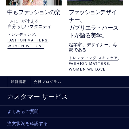
妊娠中も
ファッション
の楽しみを！
ファッション
デザイ
ナー、
HATCH
が叶える
自分らしいマタニティス
ガブリエラ・ハース
タイル。
トレンディング
トが語る美学。
世界中の母親たちに愛さ
FASHION MATTERS
れる
起業家、デザイナー、母
WOMEN WE LOVE
マタニティブランドの舞
親である
台裏
彼女の「仕事」と「育
トレンディング
スキンケア
児」をつなぐキーワード
FASHION MATTERS
とは
WOMEN WE LOVE
最新情報
会員プログラム
カスタマー サービス
よくあるご質問
注文状況を確認する