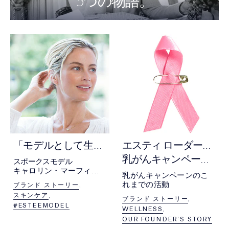
5
つの物語。
「
モデルとして生きること」
エ
スティ ローダーが取り組む
乳がんキャンペーンの歴史。
スポークスモデル
キャロリン・マーフィー
乳がんキャンペーンのこ
の仕事への情熱。
れまでの活動
ブランド ストーリー
大好きなサーフィン、年
スキンケア
齢を重ねること、
ブランド ストーリー
#ESTEEMODEL
モデル業...
WELLNESS
そしてチョコレートが
OUR FOUNDER’S STORY
必需品であることについ