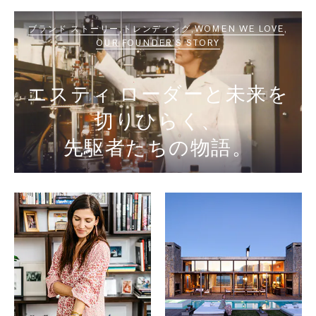
て語る
ブランド ストーリー
トレンディング
WOMEN WE LOVE
OUR FOUNDER’S STORY
エスティ ローダーと未来を
切りひらく、
先駆者たちの物語。