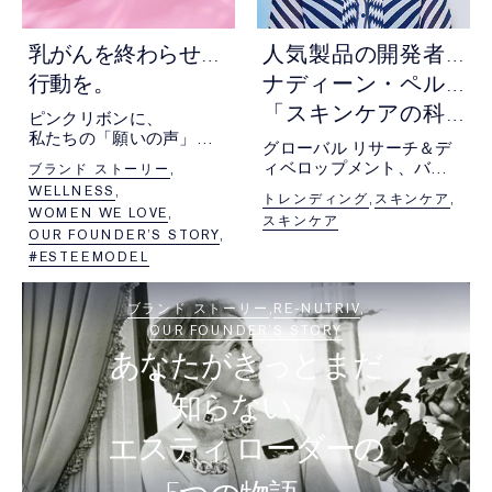
乳
がんを終わらせるための
人
気製品の開発者、
行動を。
ナディーン・ペルノデ博士の
「スキンケアの科学」。
ピンクリボンに、
私たちの「願いの声」を
グローバル リサーチ＆デ
込めて
ィベロップメント、バイ
ブランド ストーリー
オサイエンス、
WELLNESS
トレンディング
スキンケア
シニア バイス
WOMEN WE LOVE
スキンケア
プレジデントの彼女が語
OUR FOUNDER’S STORY
る製品への熱意
#ESTEEMODEL
ブランド ストーリー
RE-NUTRIV
OUR FOUNDER’S STORY
あなたがきっとまだ
知らない、
エスティ ローダーの