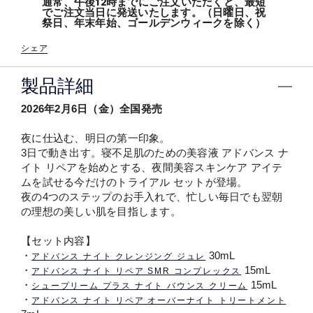
通常、午後12時までにご注文いただくと、最短
でご注文当日に発送いたします。（日曜日、祝
祭日、年末年始、ゴールデンウィークを除く）
シェア
製品詳細
2026年2月6日（金）全国発売
夜に仕込む、明日の第一印象。
3日で動き出す。寝不足肌のための美容液 アドバンス ナ
イト リペアを始めとする、夜間美容スキンケア アイテ
ムを試せる今だけのトライアル セットが登場。
夜の4つのステップのお手入れで、忙しい毎日でも翌朝
の理想の美しい肌を目指します。
【セット内容】
・
30mL
アドバンス ナイト クレンジング ジュレ
・
15mL
アドバンス ナイト リペア SMR コンプレックス
・
15mL
シュープリーム プラス ナイト バウンス クリーム
・
アドバンス ナイト リペア オーバーナイト トリートメント