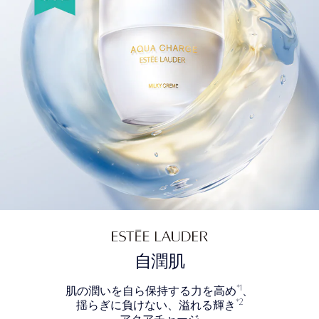
自潤肌
*1
肌の潤いを自ら保持する力を高め
、
*2
揺らぎに負けない、溢れる輝き