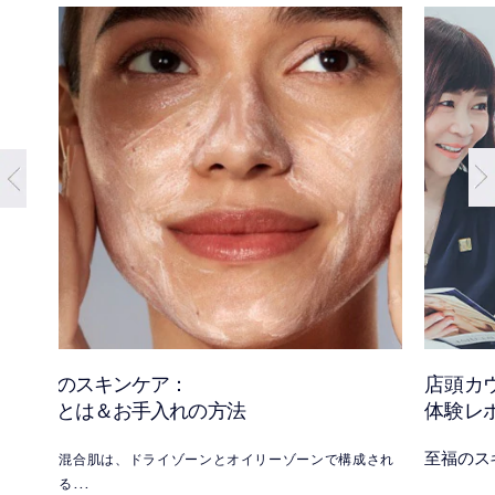
混合肌のスキンケア：
店頭カ
混合肌とは＆お手入れの方法
体験レ
至福のス
混合肌は、ドライゾーンとオイリーゾーンで構成され
る