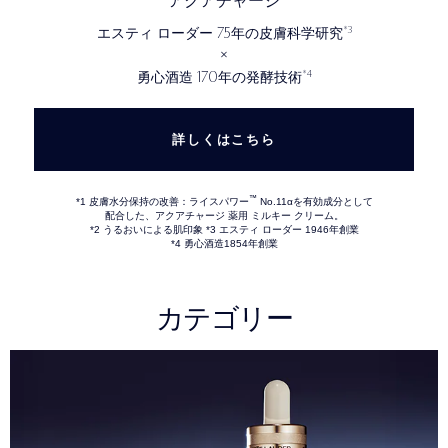
アクアチャージ
75
*3
エスティ ローダー
年の皮膚科学研究
×
170
*4
勇心酒造
年の発酵技術
詳しくはこちら
™
*1 皮膚水分保持の改善：ライスパワー
No.11αを有効成分として
配合した、アクアチャージ 薬用 ミルキー クリーム。
*2 うるおいによる肌印象 *3 エスティ ローダー 1946年創業
*4 勇心酒造1854年創業
カテゴリー