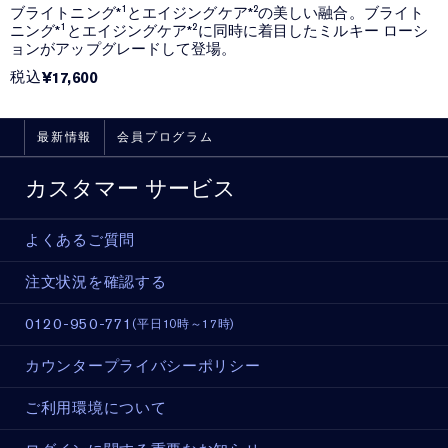
ブライトニング*¹とエイジングケア*²の美しい融合。ブライト
ニング*¹とエイジングケア*²に同時に着目したミルキー ローシ
ョンがアップグレードして登場。
税込
¥17,600
最新情報
会員プログラム
カスタマー サービス
よくあるご質問
注文状況を確認する
0120-950-771
(平日10時～17時)
カウンタープライバシーポリシー
ご利用環境について