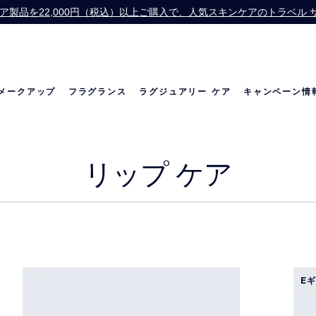
】スキンケア製品を22,000円（税込）以上ご購入で、人気スキンケアのトラベ
Offer】公式オンライン ショップで13,200円（税込）以上ご購入の方に、
お会計にPayPayをご利用いただけるようになりました。
価格改定のお知らせ
メークアップ
フラグランス
ラグジュアリー ケア
キャンペーン情
の世界
リニュートリィブ ダイヤモンド
ベストセラー
ベストセラー
リニュートリィブ UL
メラトニン研究
限定セット
リップ ケア
E