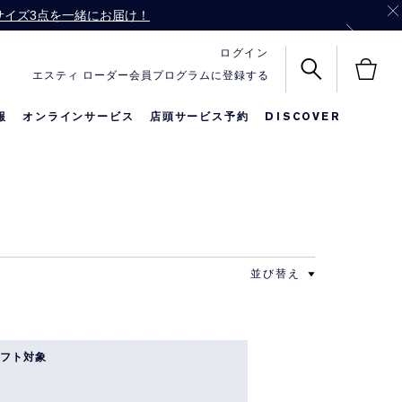
ル サイズ3点を一緒にお届け！
バッグをプレゼント！
ログイン
エスティ ローダー会員プログラムに登録する
報
オンラインサービス
店頭サービス予約
DISCOVER
名前入りリップ
メークアップ
限定セット
並び替え
ギフト対象