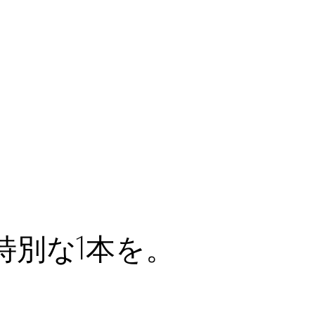
1
特別な
本を。