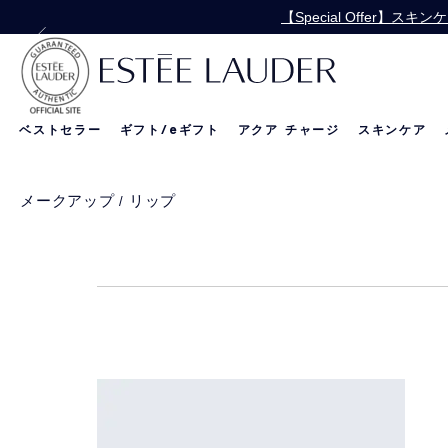
【Special Offer
【Special 
ベストセラー
ギフト/
e
ギフト
アクア チャージ
スキンケア
リニュートリィブ
新製品
新製品
メークアップ
リップ