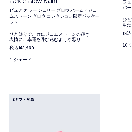
Gelée Glow Balm
フュ
バー
ピュア カラー ジェリー グロウ バーム＜ジェ
ムストーン グロウ コレクション限定パッケー
ひと
ジ＞
重ね
税込
ひと塗りで、唇にジェムストーンの輝き
表情に、幸運を呼び込むような彩り
10
税込
¥3,960
4 シェード
Eギフト対象