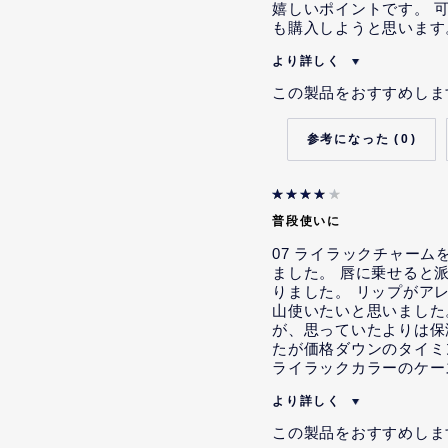
嬉しいポイントです。 
も購入しようと思います
より詳しく
私は当社の従業員です。
この製品をおすすめしま
本レビューを投稿するにあた
ティブを受けることが示唆さ
0
本レビューの投稿内容につい
容を記載するよう指示または
本レビューの投稿内容につい
普段使いに
容を記載するよう明示的な指
ていませんが、そのような示
07 ライラックチャー
ました。 唇に乗せると
りました。 リップがア
山使いたいと思いました
が、思っていたよりは保
たが価格ダウンのタイミ
ライラックカラーのケー
より詳しく
私は当社の従業員です。
この製品をおすすめしま