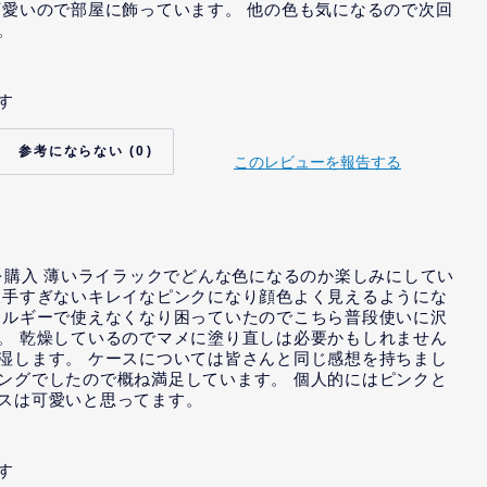
可愛いので部屋に飾っています。 他の色も気になるので次回
。
す
いいえ
り、当社から、インセン
いいえ
れました。
0
このレビューを報告する
て、当社から、特定の内
いいえ
依頼を受けました。
て、当社から、特定の内
いいえ
示または依頼までは受け
唆を受けました。
ムを購入 薄いライラックでどんな色になるのか楽しみにしてい
派手すぎないキレイなピンクになり顔色よく見えるようにな
レルギーで使えなくなり困っていたのでこちら普段使いに沢
。 乾燥しているのでマメに塗り直しは必要かもしれません
湿します。 ケースについては皆さんと同じ感想を持ちまし
ングでしたので概ね満足しています。 個人的にはピンクと
スは可愛いと思ってます。
す
いいえ