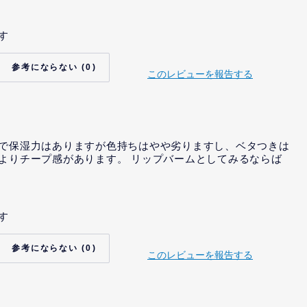
す
いいえ
り、当社から、インセン
いいえ
れました。
0
このレビューを報告する
て、当社から、特定の内
いいえ
依頼を受けました。
て、当社から、特定の内
いいえ
示または依頼までは受け
唆を受けました。
で保湿力はありますが色持ちはやや劣りますし、ベタつきは
よりチープ感があります。 リップバームとしてみるならば
す
いいえ
り、当社から、インセン
いいえ
れました。
0
このレビューを報告する
て、当社から、特定の内
いいえ
依頼を受けました。
て、当社から、特定の内
いいえ
示または依頼までは受け