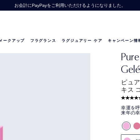
】スキンケア製品を22,000円（税込）以上ご購入で、人気スキンケアのトラベ
Offer】公式オンライン ショップで13,200円（税込）以上ご購入の方に、
お会計にPayPayをご利用いただけるようになりました。
価格改定のお知らせ
メークアップ
フラグランス
ラグジュアリー ケア
キャンペーン情
Pure
の世界
リニュートリィブ ダイヤモンド
ベストセラー
ベストセラー
リニュートリィブ UL
メラトニン研究
限定セット
Gelé
ピュア
キス 
幸運を
来年の幸