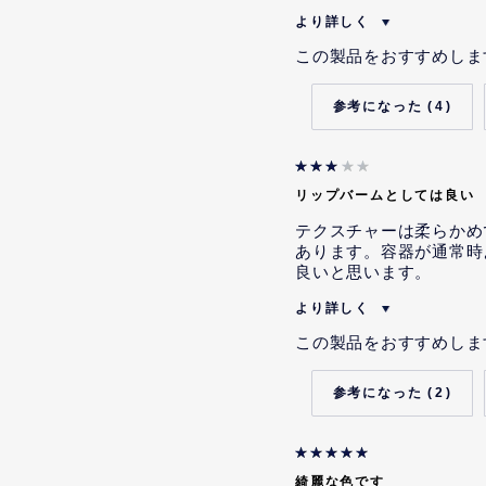
より詳しく
私は当社の従業員です。
この製品をおすすめしま
本レビューを投稿するにあた
ティブを受けることが示唆さ
4
本レビューの投稿内容につい
容を記載するよう指示または
本レビューの投稿内容につい
リップバームとしては良い
容を記載するよう明示的な指
ていませんが、そのような示
テクスチャーは柔らかめ
あります。容器が通常時
良いと思います。
より詳しく
私は当社の従業員です。
この製品をおすすめしま
本レビューを投稿するにあた
ティブを受けることが示唆さ
2
本レビューの投稿内容につい
容を記載するよう指示または
本レビューの投稿内容につい
綺麗な色です
容を記載するよう明示的な指