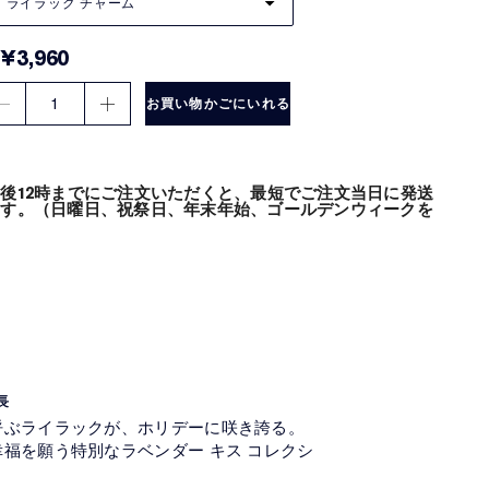
7 ライラック チャーム
¥3,960
1
お買い物かごにいれる
後12時までにご注文いただくと、最短でご注文当日に発送
ます。（日曜日、祝祭日、年末年始、ゴールデンウィークを
長
呼ぶライラックが、ホリデーに咲き誇る。
福を願う特別なラベンダー キス コレクシ