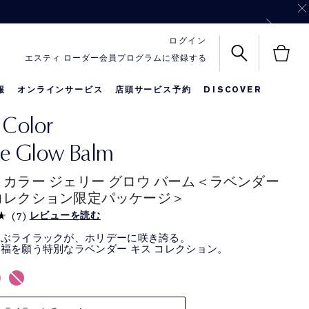
ル サイズ3点を一緒にお届け！
バッグをプレゼント！
ログイン
エスティ ローダー会員プログラムに登録する
報
オンラインサービス
店頭サービス予約
DISCOVER
 Color
名前入りリップ
メークアップ
限定セット
e Glow Balm
 カラー ジェリー グロウ バーム＜ラベンダー
コレクション限定パッケージ＞
レビューを読む
(
7
)
呼ぶライラックが、ホリデーに咲き誇る。
福を願う特別なラベンダー キス コレクション。