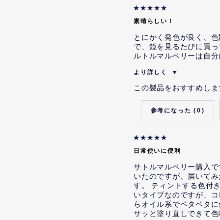
容を記載するよう指示または
本レビューの投稿内容につい
素晴らしい！
容を記載するよう明示的な指
ていませんが、そのような示
とにかく発色が良く、色
で、鏡を見るたびに買っ
ルトルマルベリーは自分
より詳しく
私は当社の従業員です。
この製品をおすすめしま
本レビューを投稿するにあた
ティブを受けることが示唆さ
0
本レビューの投稿内容につい
容を記載するよう指示または
本レビューの投稿内容につい
日常使いに便利
容を記載するよう明示的な指
ていませんが、そのような示
サトルマルベリー購入で
いたのですが、届いてみ
す。 ティントする色付
いタイプなのですが、コ
らオイル系でベタベタに
サッと塗り直しできて色