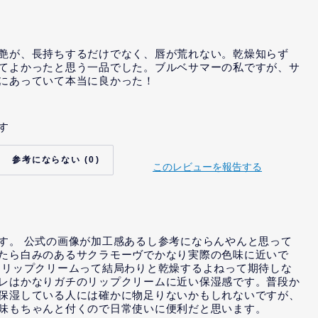
依頼を受けました。
て、当社から、特定の内
いいえ
示または依頼までは受け
唆を受けました。
艶が、長持ちするだけでなく、唇が荒れない。乾燥知らず
てよかったと思う一品でした。ブルベサマーの私ですが、サ
にあっていて本当に良かった！
す
いいえ
り、当社から、インセン
いいえ
れました。
0
このレビューを報告する
て、当社から、特定の内
いいえ
依頼を受けました。
て、当社から、特定の内
いいえ
示または依頼までは受け
唆を受けました。
す。 公式の画像が加工感あるし参考にならんやんと思って
たら白みのあるサクラモーヴでかなり実際の色味に近いで
きリップクリームって結局わりと乾燥するよねって期待しな
レはかなりガチのリップクリームに近い保湿感です。普段か
保湿している人には確かに物足りないかもしれないですが、
味もちゃんと付くので日常使いに便利だと思います。