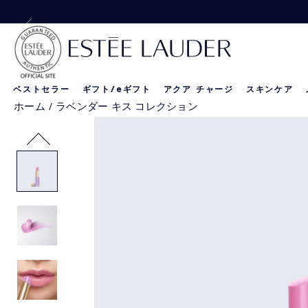
【Special Offer
【Special 
ベストセラー
ギフト/
e
ギフト
アクア チャージ
スキンケア
ホーム
/
ラベンダー キス コレクション
リニュートリィブ
新製品
新製品