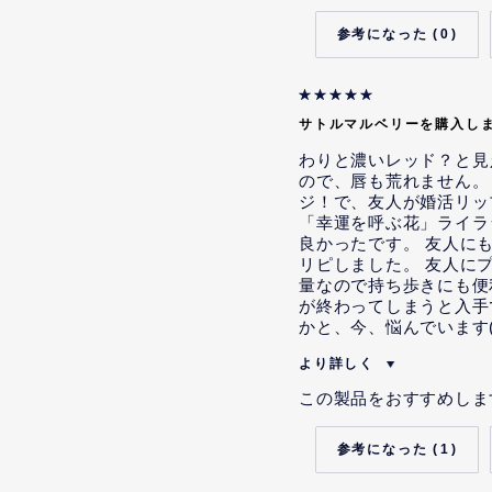
本レビューを投稿するにあた
ティブを受けることが示唆さ
0
本レビューの投稿内容につい
容を記載するよう指示または
本レビューの投稿内容につい
サトルマルベリーを購入し
容を記載するよう明示的な指
ていませんが、そのような示
わりと濃いレッド？と見
ので、唇も荒れません。
ジ！で、友人が婚活リッ
「幸運を呼ぶ花」ライラ
良かったです。 友人に
リピしました。 友人に
量なので持ち歩きにも便
が終わってしまうと入手
かと、今、悩んでいます(
より詳しく
私は当社の従業員です。
この製品をおすすめしま
本レビューを投稿するにあた
ティブを受けることが示唆さ
1
本レビューの投稿内容につい