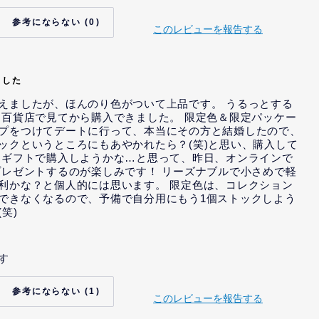
り、当社から、インセン
はい
れました。
0
このレビューを報告する
て、当社から、特定の内
いいえ
依頼を受けました。
て、当社から、特定の内
いいえ
ました
示または依頼までは受け
唆を受けました。
えましたが、ほんのり色がついて上品です。 うるっとする
 百貨店で見てから購入できました。 限定色＆限定パッケー
プをつけてデートに行って、本当にその方と結婚したので、
ックというところにもあやかれたら？(笑)と思い、購入して
もギフトで購入しようかな…と思って、昨日、オンラインで
プレゼントするのが楽しみです！ リーズナブルで小さめで軽
利かな？と個人的には思います。 限定色は、コレクション
できなくなるので、予備で自分用にもう1個ストックしよう
笑)
す
いいえ
り、当社から、インセン
いいえ
れました。
1
このレビューを報告する
て、当社から、特定の内
いいえ