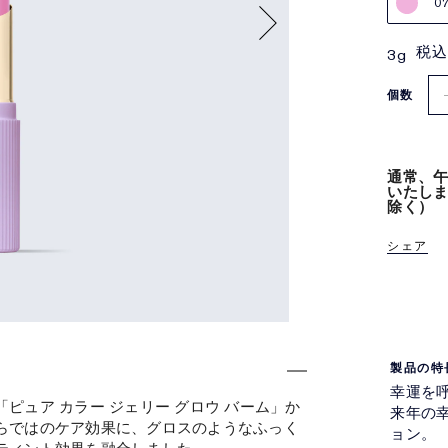
0
税込
3g
個数
通常、午
いたし
除く）
シェア
製品の特
幸運を
ピュア カラー ジェリー グロウ バーム」か
来年の幸
らではのケア効果に、グロスのようなふっく
ョン。