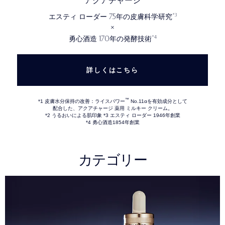
アクアチャージ
75
*3
エスティ ローダー
年の皮膚科学研究
×
170
*4
勇心酒造
年の発酵技術
詳しくはこちら
™
*1 皮膚水分保持の改善：ライスパワー
No.11αを有効成分として
配合した、アクアチャージ 薬用 ミルキー クリーム。
*2 うるおいによる肌印象 *3 エスティ ローダー 1946年創業
*4 勇心酒造1854年創業
カテゴリー