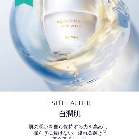
自潤肌
*1
肌の潤いを自ら保持する力を高め
、
*2
揺らぎに負けない、溢れる輝き