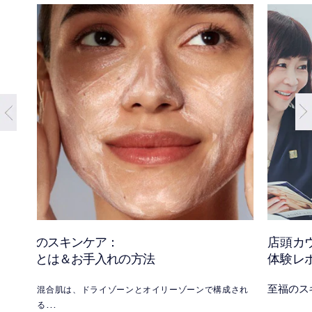
混合肌のスキンケア：
店頭カ
混合肌とは＆お手入れの方法
体験レ
至福のス
混合肌は、ドライゾーンとオイリーゾーンで構成され
る