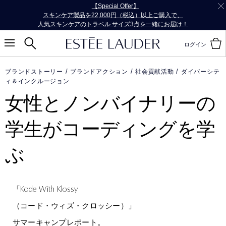
【Special Offer】
スキンケア製品を22,000円（税込）以上ご購入で、
人気スキンケアのトラベル サイズ3点を一緒にお届け！
ログイン
ブランドストーリー
ブランドアクション
社会貢献活動
ダイバーシテ
ィ＆インクルージョン
女性とノンバイナリーの
学生が
コーディングを学
ぶ
Kode With Klossy
「
（コード・ウィズ・クロッシー）」
サマーキャンプレポート。