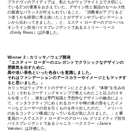
プラナヴィのアイディアは、私たちがウェブサイト上で大切にし
ている2つの要素をおさえていた。デザイン性と製品のセールス性
の最適なバランスが叶えられていること。「消費者がアプリをど
う使うかを綿密に考え抜いたことがデザインやプレゼンテーショ
ンから伝わってきました。」と、エスティ ローダーのグローバル
オンライン担当バイスプレジデントであるエミリー・リース
（Emily Riess）は評価した。
Winner 2：カリッサ／ウェブ開発
「エスティー ローダーのエレガントでクラシックなデザインの
雰囲気を出すために、
黒や淡い茶色といった色合いを意識しました。
それはファンデーションのアースカラーやイメージともマッチす
ると思いました。」
カリッサはウェブサイトのデザインにとどまらず、“体験”を生み出
した（それもコーディングキャンプで教えられたこと以上のスキ
ルを使って）。彼女は専門知識と予想外なデザインの融合によっ
て、インタラクティブにめくれるカードや蜂の巣の形をしたイメ
ージなどユーザーの目を引くものを作り出したのだ。「メリハリ
のあるコンテンツ構成になっている点が気に入りました。」と審
査員の一人でエスティ ローダーのグローバル クリエイティブ担当
バイスプレジデントであるジャニス・ベクスラー（Janice
Veksler）は評価した。