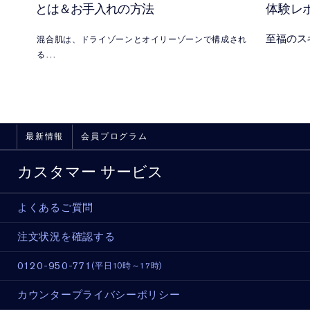
混合肌とは＆お手入れの方法
体験レ
至福のス
混合肌は、ドライゾーンとオイリーゾーンで構成され
る
一般的な肌タイプ。その原因と、混合肌にもおすすめ
の
エスティ ローダーの人気スキンケア製品をご覧くださ
い
最新情報
会員プログラム
カスタマー サービス
よくあるご質問
注文状況を確認する
0120-950-771
(平日10時～17時)
カウンタープライバシーポリシー