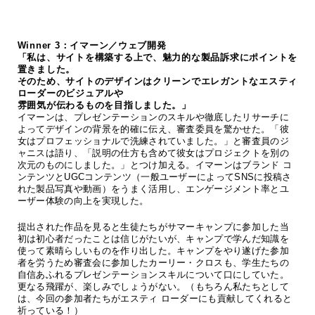
Winner 3：イマーン／ウェブ開発
「私は、サイトを構築する上で、魅力的な製品訴求にポイントを
置きました。
そのため、サイトのデザインはクリーンでエレガントなエスティ
ローダーのビジュアルや
雰囲気が伝わるものを目指しました。」
イマーンは、プレゼンテーションのスキルや徹底したリサーチに
よってデザインの背景を的確に伝え、審査委員を驚かせた。「彼
女はプロフェッショナルで洗練されていました。」と審査員のジ
ャニスは語り、「説明の仕方も含めて彼女はプロジェクトを別の
次元のものにしました。」とつけ加える。イマーンはブランド コ
ンテンツとUGCコンテンツ（一般ユーザーによってSNSに投稿さ
れた製品写真や動画）をうまく活用し、エンゲージメント率とユ
ーザー体験の向上を実現した。
提出された作品を見ると生徒たちがサマーキャンプに参加した当
初は初心者だったことは信じがたいが、キャンプで学んだ知識を
使って素晴らしいものを作り出した。キャンプをやり遂げた参加
者を労うため審査会に参加したカーリー・クロスも、学生たちの
自信あふれるプレゼンテーションスキルについて口にしていた。
更なる飛躍が、楽しみでしょうがない。（もちろん私たちとして
は、今回の参加者たちがエスティ ローダーにも貢献してくれると
祈っている！）