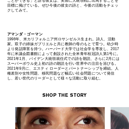
ことができる」と語る彼女は、実際に大統領戦に出馬することを
目標に掲げている。ぜひ今後の彼女の詩と、今後の活動をチェッ
クしてみて。
アマンダ・ゴーマン
1998年、米カリフォルニア州ロサンゼルス生まれ。詩人、活動
家。双子の姉妹ガブリエルと共に教師の母のもとで育つ。幼少時
より発話障害を持つ。ハーバード大学では社会学を専攻し、2017
年に米議会図書館によって創設された全米青年桂冠詩人第1号に。
2021年1月、バイデン大統領就任式での詩を朗読、さらに2月には
スーパーボウル史上初の詩の朗読を行い世界中の注目を浴びる。
2021年9月に、エスティ ローダーとパートナーシップを締結。人
種差別や女性問題、移民問題など幅広い社会問題について発信
し、若い世代のリーダーとして様々な活動に取り組む。
SHOP THE STORY