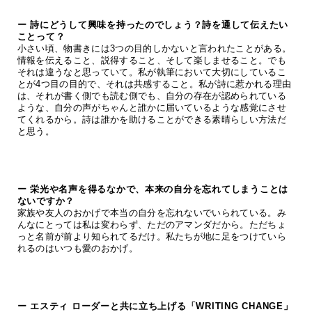
ー 詩にどうして興味を持ったのでしょう？詩を通して伝えたい
ことって？
小さい頃、物書きには3つの目的しかないと言われたことがある。
情報を伝えること、説得すること、そして楽しませること。でも
それは違うなと思っていて。私が執筆において大切にしているこ
とが4つ目の目的で、それは共感すること。私が詩に惹かれる理由
は、それが書く側でも読む側でも、自分の存在が認められている
ような、自分の声がちゃんと誰かに届いているような感覚にさせ
てくれるから。詩は誰かを助けることができる素晴らしい方法だ
と思う。
ー 栄光や名声を得るなかで、本来の自分を忘れてしまうことは
ないですか？
家族や友人のおかげで本当の自分を忘れないでいられている。み
んなにとっては私は変わらず、ただのアマンダだから。ただちょ
っと名前が前より知られてるだけ。私たちが地に足をつけていら
れるのはいつも愛のおかげ。
ー エスティ ローダーと共に立ち上げる「WRITING CHANGE」