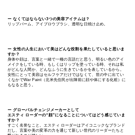
ー なくてはならない3つの美容アイテムは？
リップバーム、アイブロウブラシ、透明な日焼け止め。
ー 女性の人生において美はどんな役割を果たしていると思いま
すか？
身体や顔は、言葉と一緒で一種の言語だと思う。明るい色のアイ
メイクをしている時、もしくはリップを塗っている時、それは私
がどんな人間か、どんなふうに生きているかを表しているから。
女性にとって美容はセルフケアだけではなくて、世の中に出てい
くなかでWar Paint（北米先住民が出陣前に顔や体にする化粧）に
もなると思う。
ー グローバルチェンジメーカーとして
エスティ ローダーの“顔”になることについてはどう感じていま
すか？
すごく名誉なこと。エスティ ローダーはアイコニックなブランド
だし、言葉や美の変革の力を通じて新しい世代のリーダーたちと