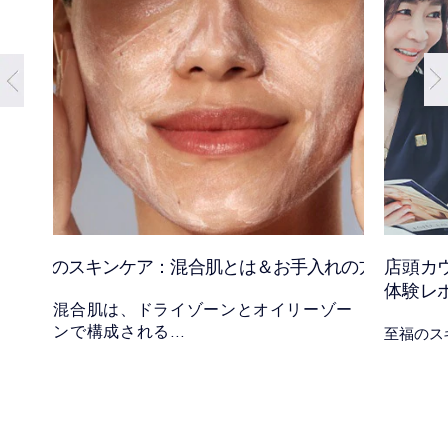
混合肌のスキンケア：混合肌とは＆お手入れの方法
店頭カ
体験レ
混合肌は、ドライゾーンとオイリーゾー
ンで構成される
至福のス
一般的な肌タイプ。その原因と、混合肌
にもおすすめの
エスティ ローダーの人気スキンケア製品
をご覧ください。