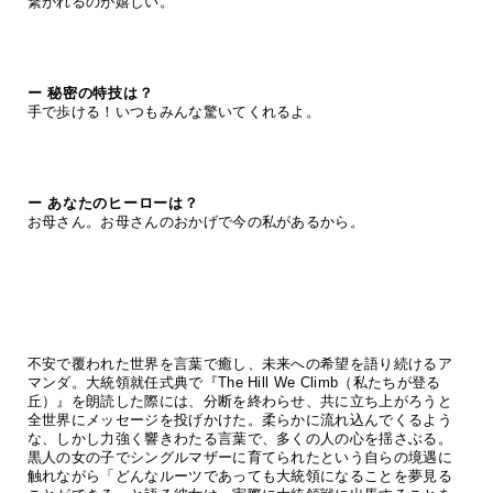
繋がれるのが嬉しい。
ー 秘密の特技は？
手で歩ける！いつもみんな驚いてくれるよ。
ー あなたのヒーローは？
お母さん。お母さんのおかげで今の私があるから。
不安で覆われた世界を言葉で癒し、未来への希望を語り続けるア
マンダ。大統領就任式典で『The Hill We Climb（私たちが登る
丘）』を朗読した際には、分断を終わらせ、共に立ち上がろうと
全世界にメッセージを投げかけた。柔らかに流れ込んでくるよう
な、しかし力強く響きわたる言葉で、多くの人の心を揺さぶる。
黒人の女の子でシングルマザーに育てられたという自らの境遇に
触れながら「どんなルーツであっても大統領になることを夢見る