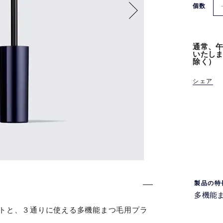
個数
通常、午
いたし
除く）
シェア
製品の特
多機能
ートと、３通りに使える多機能まつ毛用プラ