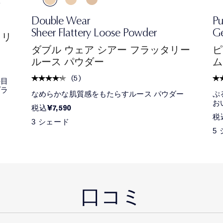
Double Wear
Pu
Sheer Flattery Loose Powder
Ge
クリ
ダブル ウェア シアー フラッタリー
ピ
ルース パウダー
ム
(
5
)
の目
プラ
なめらかな肌質感をもたらすルース パウダー
ぷ
お
¥7,590
税込
税
3 シェード
5
口コミ