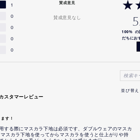
賛成意見
1
0
5
賛成意見なし
0
100%
の
0
だちにお
0
のカスタマーレビュー
ります！
用する際にマスカラ下地は必須です、ダブルウェアのマスカ
りマスカラ下地を使ってからマスカラを使うと仕上がりや持