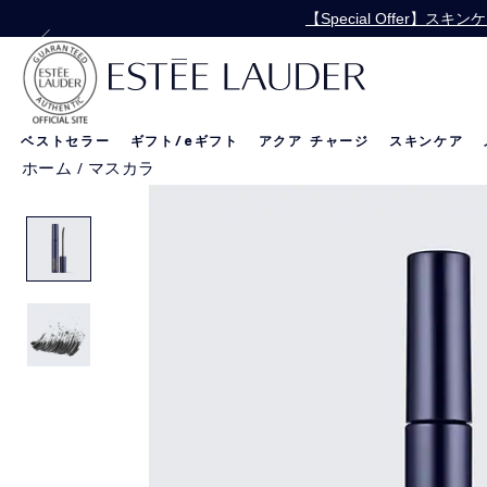
【Special Offer
【Special 
ベストセラー
ギフト/
e
ギフト
アクア チャージ
スキンケア
ホーム
/
マスカラ
リニュートリィブ
新製品
新製品