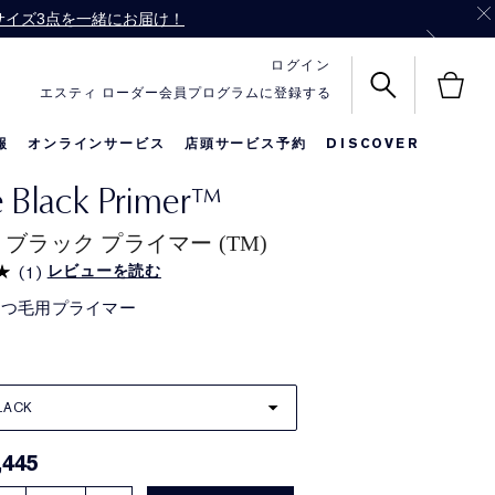
ル サイズ3点を一緒にお届け！
バッグをプレゼント！
ログイン
エスティ ローダー会員プログラムに登録する
報
オンラインサービス
店頭サービス予約
DISCOVER
le Black Primer™
名前入りリップ
メークアップ
限定セット
 ブラック プライマー (TM)
レビューを読む
(
1
)
まつ毛用プライマー
LACK
,445