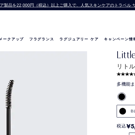
】スキンケア製品を22,000円（税込）以上ご購入で、人気スキンケアのトラベ
Offer】公式オンライン ショップで13,200円（税込）以上ご購入の方に、
お会計にPayPayをご利用いただけるようになりました。
価格改定のお知らせ
メークアップ
フラグランス
ラグジュアリー ケア
キャンペーン情
Litt
の世界
リニュートリィブ ダイヤモンド
ベストセラー
ベストセラー
リニュートリィブ UL
メラトニン研究
限定セット
リトル
多機能
B
¥5
税込