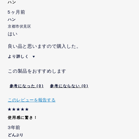
ハン
5ヶ月前
ハン
京都市伏見区
はい
良い品と思いますので購入した。
より詳しく
賛成意見
良い商品だと思います
この製品をおすすめします
私は当社の従業員です。
いいえ
本レビューを投稿するにあた
いいえ
0
0
り、当社から、インセンティ
ブを受けることが示唆されま
した。
このレビューを報告する
本レビューの投稿内容につい
いいえ
て、当社から、特定の内容を
記載するよう指示または依頼
使用感に驚き！
を受けました。
3年前
本レビューの投稿内容につい
いいえ
て、当社から、特定の内容を
どんぶり