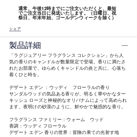
通常、午後12時までにご注文いただくと、最短
でご注文当日に発送いたします。（日曜日、祝
祭日、年末年始、ゴールデンウィークを除く）
シェア
製品詳細
「ラグジュアリー フラグランス コレクション」から人
気の香りのキャンドルが数量限定で登場。香りに満たさ
れたお部屋で、ゆらめくキャンドルの炎と共に、心落ち
着くひと時を。
デザート エデン ：ウッディ フローラルの香り
サンダルウッドの気品ある香りが、明るく華やかなター
キッシュ ローズと神秘的なオリバナムによって高められ
ます。夜明けの砂漠のように、鮮やかで魅惑的な香り。
フラグランス ファミリー：ウォーム ウッド
香調：ウッディ フローラル
デザート エデン 香りの世界：冒険の果ての光射す地