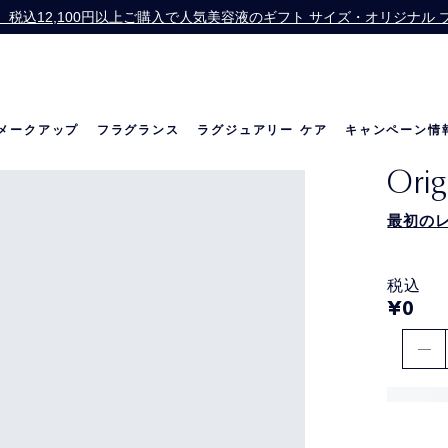
税込12,100円以上ご購入で人気美容液のギフト サイズ・オリジナル
r】スキンケア製品を税込22,000円以上ご購入で、人気スキンケアのトラベル
お会計にPayPayをご利用いただけるようになりました。
価格改定のお知らせ
メークアップ
フラグランス
ラグジュアリー ケア
キャンペーン情
Orig
の世界
リニュートリィブ ダイヤモンド
ベストセラー
ベストセラー
リニュートリィブ UL
メラトニン研究
限定セット
最初の
税込
¥0