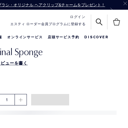
 ブラシ・オリジナル ヘアクリップ&チャームをプレゼント！
 サイズ3点を一緒にお届け！
ログイン
エスティ ローダー会員プログラムに登録する
報
オンラインサービス
店頭サービス予約
DISCOVER
inal Sponge
名前入りリップ
メークアップ
限定セット
レビューを書く
1