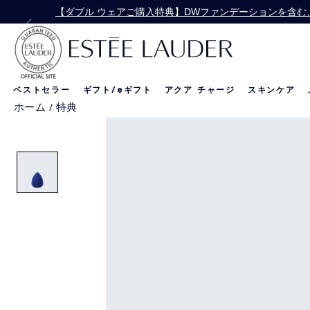
【ダブル ウェアご購入特典】DWファンデーションを含む、
【Special Offe
ベストセラー
ギフト/
e
ギフト
アクア チャージ
スキンケア
ホーム
/
特典
リニュートリィブ
新製品
新製品