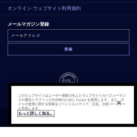
オンライン ウェブサイト利用規約
メールマガジン登録
このウェブサイトはユーザー体験の向上とウェブサイトのパフォーマン
スや通信トラフィックの分析のために Cookie を使用します。また、サ
売り切れ
イトの使用に関する情報をソーシャルメディア、広告、分析パートナー
と共有します。
もっと詳しく知る。
クッキーを管理する
© Estée Lauder Inc