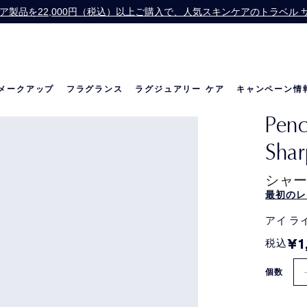
】スキンケア製品を22,000円（税込）以上ご購入で、人気スキンケアのトラベ
Offer】公式オンライン ショップで13,200円（税込）以上ご購入の方に、
お会計にPayPayをご利用いただけるようになりました。
価格改定のお知らせ
メークアップ
フラグランス
ラグジュアリー ケア
キャンペーン情
Penc
の世界
リニュートリィブ ダイヤモンド
ベストセラー
ベストセラー
リニュートリィブ UL
メラトニン研究
限定セット
Shar
シャー
最初のレ
アイ ラ
¥1
税込
個数