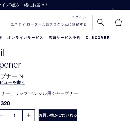
ル サイズ3点を一緒にお届け！
バッグをプレゼント！
ログイン
エスティ ローダー会員プログラムに登録する
報
オンラインサービス
店頭サービス予約
DISCOVER
il
名前入りリップ
メークアップ
限定セット
pener
プナー N
ビューを書く
イナー、リップ ペンシル用シャープナー
,320
1
お買い物かごにいれる