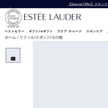
【Special Offer
【Special 
ベストセラー
ギフト/
e
ギフト
アクア チャージ
スキンケア
ホーム
/
リフィル/スポンジ/その他
リニュートリィブ
新製品
新製品