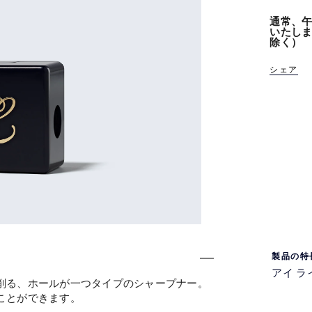
通常、午
いたし
除く）
シェア
製品の特
アイ ラ
削る、ホールが一つタイプのシャープナー。
ことができます。