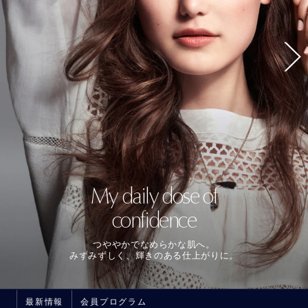
My daily dose of
confidence
つややかでなめらかな肌へ。
みずみずしく、輝きのある仕上がりに。
最新情報
会員プログラム