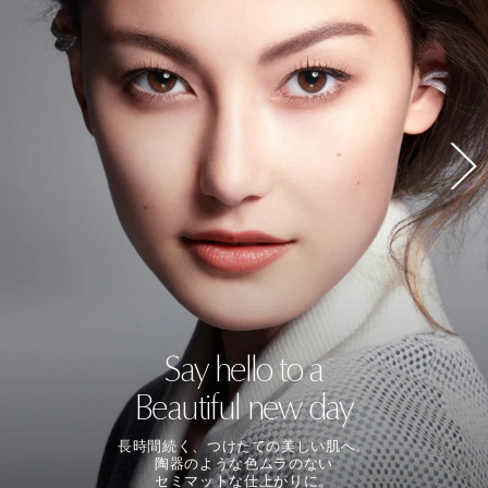
Say hello to a
Beautiful new day
長時間続く、つけたての美しい肌へ。
陶器のような色ムラのない
セミマットな仕上がりに。