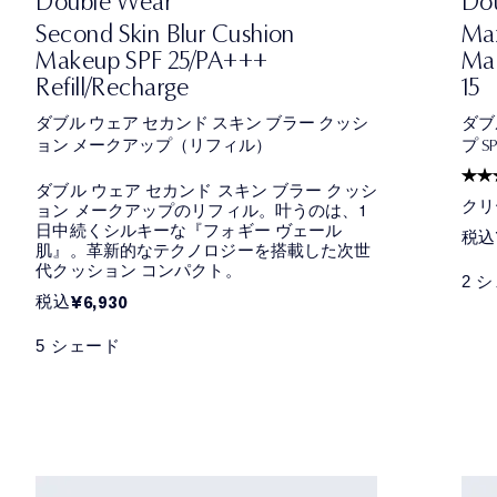
Double Wear
Do
Second Skin Blur Cushion
Ma
Makeup SPF 25/PA+++
Mak
Refill/Recharge
15
ダブル ウェア セカンド スキン ブラー クッシ
ダブ
ョン メークアップ（リフィル）
プ SP
ダブル ウェア セカンド スキン ブラー クッシ
クリ
ョン メークアップのリフィル。叶うのは、1
日中続くシルキーな『フォギー ヴェール
税込
肌』。革新的なテクノロジーを搭載した次世
代クッション コンパクト。
2 
税込
¥6,930
5 シェード