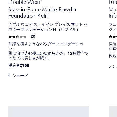
Double Wear
Fut
Stay-in-Place Matte Powder
Mak
Foundation Refill
Inf
ダブル ウェア ステイ イン プレイス マット パ
フュ
ウダー ファンデーション N （リフィル）
クア
(
2
)
常識を覆すようなパウダーファンデーショ
保湿
ン。
が進
肌に溶け込む極上のなめらかさ。12時間*² つ
税込
けたての美しさが続く。
税込
¥7,700
5 
6 シェード