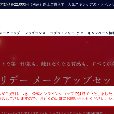
】スキンケア製品を22,000円（税込）以上ご購入で、人気スキンケアのトラベ
Offer】公式オンライン ショップで13,200円（税込）以上ご購入の方に、
お会計にPayPayをご利用いただけるようになりました。
価格改定のお知らせ
メークアップ
フラグランス
ラグジュアリー ケア
キャンペーン情
の世界
リニュートリィブ ダイヤモンド
ベストセラー
ベストセラー
リニュートリィブ UL
メラトニン研究
限定セット
大変ご好評につき、公式オンラインショップでは終了いたしました
場合もございますので、お近くの店舗にお問い合わせください。シ