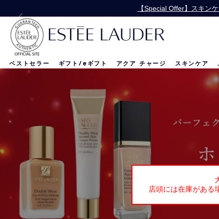
【Special Offer
【Special 
ベストセラー
ギフト/
e
ギフト
アクア チャージ
スキンケア
リニュートリィブ
新製品
新製品
店頭には在庫がある