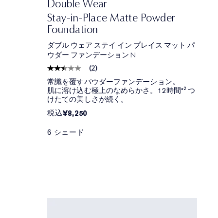
Double Wear
Stay-in-Place Matte Powder
Foundation
ダブル ウェア ステイ イン プレイス マット パ
ウダー ファンデーション N
(
2
)
常識を覆すパウダーファンデーション。
肌に溶け込む極上のなめらかさ。12時間*² つ
けたての美しさが続く。
税込
¥8,250
6 シェード