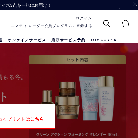
ル サイズ3点を一緒にお届け！
バッグをプレゼント！
ログイン
エスティ ローダー会員プログラムに登録する
報
オンラインサービス
店頭サービス予約
DISCOVER
名前入りリップ
メークアップ
限定セット
。
ョップリストは
こちら